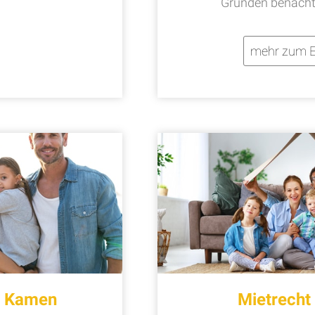
Gründen benachte
mehr zum E
t Kamen
Mietrech