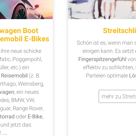
wagen Boot
Streitschl
emobil E-Bikes
Schön ist es, wenn man s
 ihre neue schicke
einigen kann. Es setz
Matic, Poggenpohl,
Fingerspitzengefühl
vor
ller, etc.) ein
effektiv zu schlichten,
,
Reisemobil
(z. B.
Parteien optimale
Lö
arthago, Weinsberg,
wagen
, ein neues
mehr zu Streit
des, BMW, VW,
aguar, Range Rover,
torrad
oder
E-Bike
,
 und jetzt das:
!
…