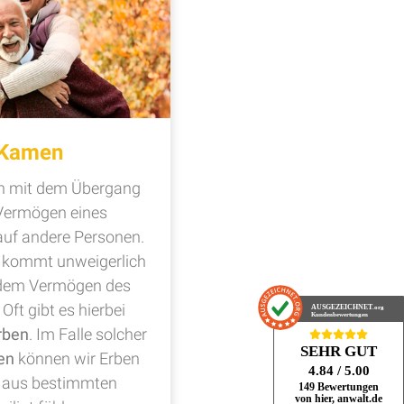
 Kamen
ch mit dem Übergang
Vermögen eines
uf andere Personen.
n kommt unweigerlich
t dem Vermögen des
Oft gibt es hierbei
AUSGEZEICHNET
.org
Kundenbewertungen
rben
. Im Falle solcher
SEHR GUT
en
können wir Erben
4.84
/ 5.00
ch aus bestimmten
149 Bewertungen
von hier, anwalt.de