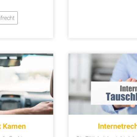
frecht
t Kamen
Internetre