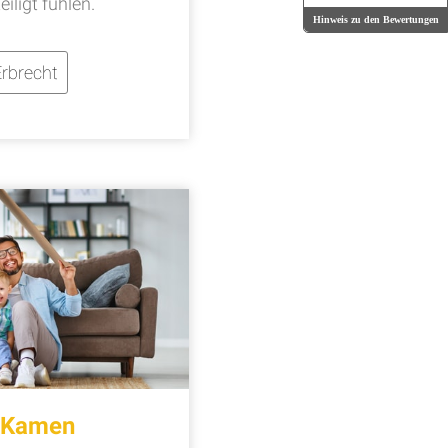
iligt fühlen.
Hinweis zu den Bewertungen
rbrecht
t Kamen