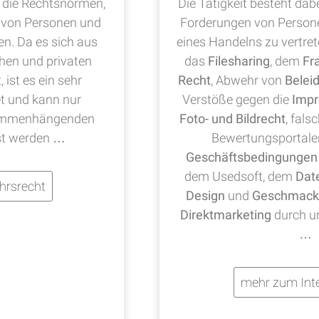
die Rechtsnormen,
Die Tätigkeit besteht dab
 von Personen und
Forderungen von Person
en. Da es sich aus
eines Handelns zu vertre
chen und privaten
das
Filesharing
, dem
Fr
ist es ein sehr
Recht
, Abwehr von
Belei
t und kann nur
Verstöße gegen die
Impr
sammenhängenden
Foto- und Bildrecht
, fals
st werden …
Bewertungsportale
Geschäftsbedingungen
dem Usedsoft, dem
Dat
hrsrecht
Design
und
Geschmack
Direktmarketing
durch u
…
mehr zum Inte