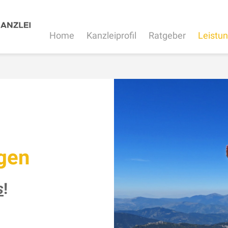
Home
Kanzleiprofil
Ratgeber
Leistu
gen
s
!