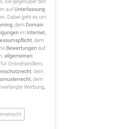
ei, Sie gegenüber den
en auf
Unterlassung
ten. Dabei geht es um
aming
, dem
Domain
digungen
im
Internet
,
essumspflicht
, dem
che
Bewertungen
auf
n,
allgemeinen
für Onlinehändlern,
enschutzrecht
, dem
smusterrecht
, dem
nverlangte Werbung,
rnetrecht