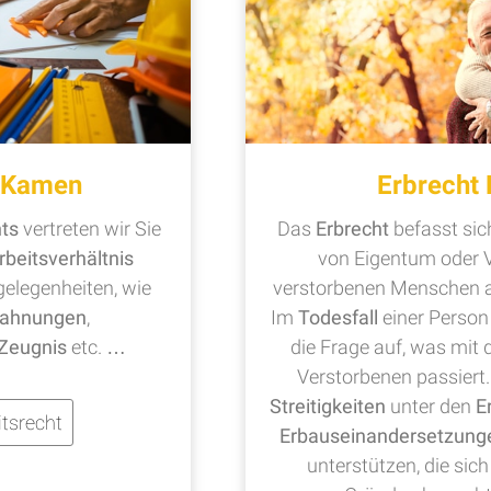
t Kamen
Erbrecht
hts
vertreten wir Sie
Das
Erbrecht
befasst si
rbeitsverhältnis
von Eigentum oder 
legenheiten, wie
verstorbenen Menschen a
ahnungen
,
Im
Todesfall
einer Perso
Zeugnis
etc. …
die Frage auf, was mi
Verstorbenen passiert. 
Streitigkeiten
unter den
E
tsrecht
Erbauseinandersetzung
unterstützen, die si