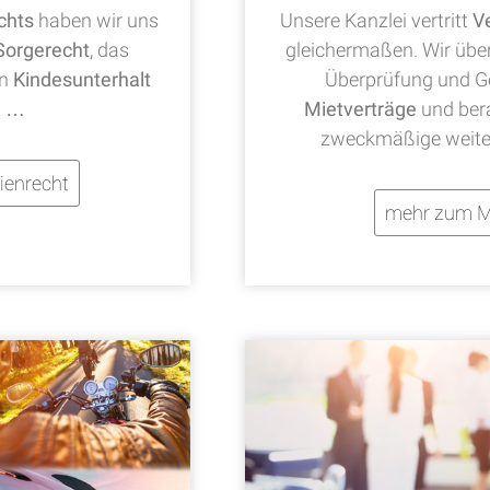
chts
haben wir uns
Unsere Kanzlei vertritt
V
Sorgerecht
, das
gleichermaßen. Wir übe
en
Kindesunterhalt
Überprüfung und Ge
t …
Mietverträge
und bera
zweckmäßige weite
ienrecht
mehr zum M